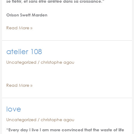
se flétrir, et sans être arrêtée dans sa croissance.”
Orison Swett Marden
vision
Read More »
atelier 108
Uncategorized
/
christophe agou
atelier
Read More »
108
love
Uncategorized
/
christophe agou
“Every day I live I am more convinced that the waste of life