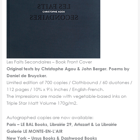
Les Faits Secondaires – Book Front Cover
Original texts by Christophe Agou & John Berger. Poems by
Daniel de Bruycker.
Limited edition of 700 copies / Clothbound / 60 duotones /
112 pages / 10¾ x 9½ inches / English-French.
The impressions are made with vegetable-based inks on
Triple Star Matt Volume 170g/m2.
Autographed copies are now available:
Paris –
LE BAL Books
,
Librairie 29,
Artazart & La Librairie
Galerie LE MONTE-EN-L’AIR
New York – Ursus Books & Dashwood Books