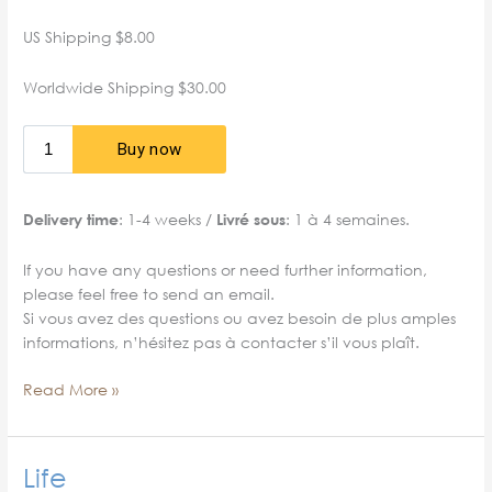
US Shipping $8.00
Worldwide Shipping $30.00
: 1-4 weeks /
: 1 à 4 semaines.
Delivery time
Livré sous
If you have any questions or need further information,
please feel free to send an email.
Si vous avez des questions ou avez besoin de plus amples
informations, n’hésitez pas à contacter s’il vous plaît.
LES
Read More »
FAITS
SECONDAIRES
Limited
Life
Edition