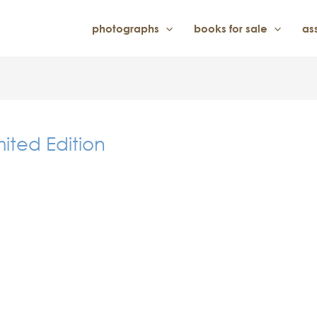
photographs
books for sale
as
ited Edition