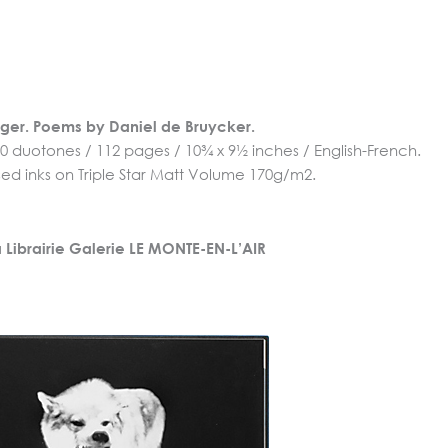
rger. Poems by Daniel de Bruycker.
60 duotones / 112 pages / 10¾ x 9½ inches / English-French.
ed inks on Triple Star Matt Volume 170g/m2.
a Librairie Galerie LE MONTE-EN-L’AIR